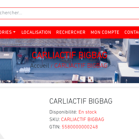
ORIES
LOCALISATION
RECHERCHER
MON COMPTE
CONTA
CARLIACTIF BIGBAG
Accueil
CARLIACTIF BIGBAG
/
CARLIACTIF BIGBAG
Disponibilité:
En stock
SKU:
CARLIACTIF BIGBAG
GTIN:
5580000000248