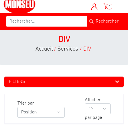
0
DIV
Accueil
Services
DIV
/
/
FILTERS
Afficher
Trier par
par page