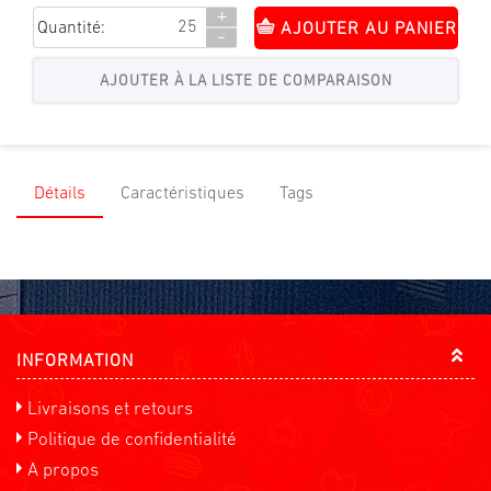
+
Quantité:
AJOUTER AU PANIER
-
Détails
Caractéristiques
Tags
INFORMATION
Livraisons et retours
Politique de confidentialité
A propos