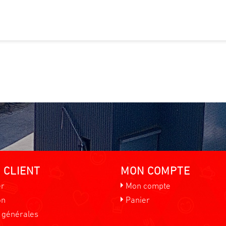
 CLIENT
MON COMPTE
er
Mon compte
on
Panier
 générales