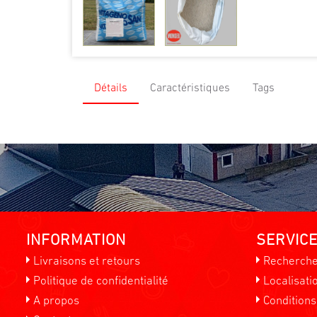
Détails
Caractéristiques
Tags
INFORMATION
SERVICE
Livraisons et retours
Recherch
Politique de confidentialité
Localisati
A propos
Conditions