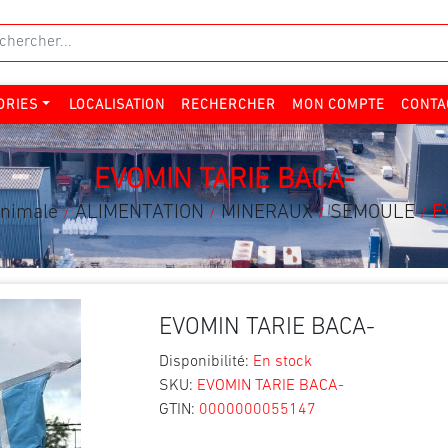
ORIES
LOCALISATION
RECHERCHER
MON COMPTE
CONTA
EVOMIN TARIE BACA-
Animale
ALIMENTATION
MINERAUX
SEMOULE
E
/
/
/
/
EVOMIN TARIE BACA-
Disponibilité:
En stock
SKU:
EVOMIN TARIE BACA-
GTIN:
0000000055147