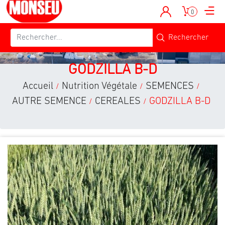
0
GODZILLA B-D
Accueil
Nutrition Végétale
SEMENCES
/
/
/
AUTRE SEMENCE
CEREALES
GODZILLA B-D
/
/