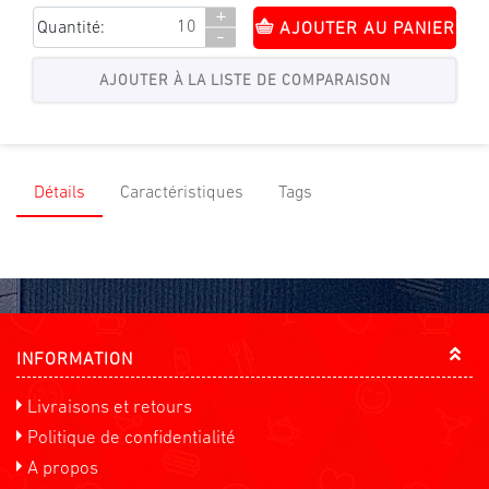
+
Quantité:
AJOUTER AU PANIER
-
Détails
Caractéristiques
Tags
INFORMATION
Livraisons et retours
Politique de confidentialité
A propos