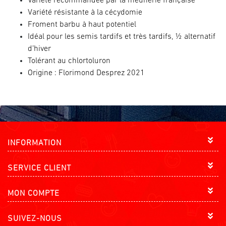
Variété recommandée par la meunerie française
Variété résistante à la cécydomie
Froment barbu à haut potentiel
Idéal pour les semis tardifs et très tardifs, ½ alternatif
d’hiver
Tolérant au chlortoluron
Origine : Florimond Desprez 2021
INFORMATION
SERVICE CLIENT
MON COMPTE
SUIVEZ-NOUS