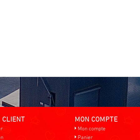
d
 CLIENT
MON COMPTE
er
Mon compte
on
Panier