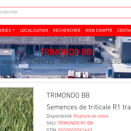
ORIES
LOCALISATION
RECHERCHER
MON COMPTE
CONTA
TRIMONDO BB
 Végétale
SEMENCES
AUTRE SEMENCE
CEREAL
/
/
/
TRIMONDO BB
Semences de triticale R1 tr
Disponibilité:
Rupture de stock
SKU:
TRIMONDO R1 BB
GTIN:
0000000061643