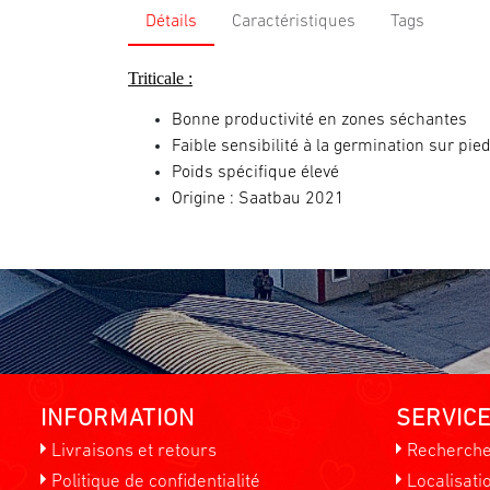
Détails
Caractéristiques
Tags
Triticale
:
Bonne productivité en zones séchantes
Faible sensibilité à la germination sur pie
Poids spécifique élevé
Origine : Saatbau
2021
INFORMATION
SERVICE
Livraisons et retours
Recherch
Politique de confidentialité
Localisati