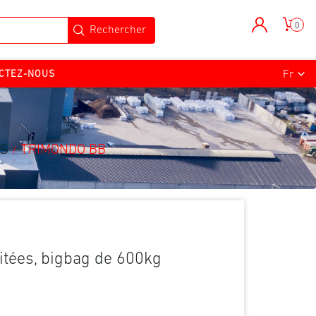
0
CTEZ-NOUS
ES
TRIMONDO BB
/
aitées, bigbag de 600kg